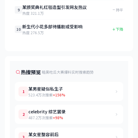
某颁奖典礼红毯造型引发网友热议
9
持平
热度 321.1万
新生代小花多部待播剧或受影响
10
下降
热度 276.5万
热搜预览
暗黑吃瓜大赛爆料实时搜索趋势
某男星疑似私生子
1
523.4万次搜索
+156%
celebrity 综艺罢录
2
487.2万次搜索
+98%
某女星整容前后
3