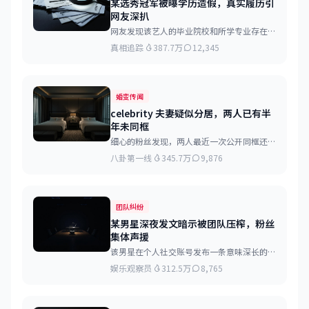
某选秀冠军被曝学历造假，真实履历引
网友深扒
网友发现该艺人的毕业院校和所学专业存在疑
点，相关学校并无此人就读记录...
真相追踪
387.7万
12,345
婚变传闻
celebrity 夫妻疑似分居，两人已有半
年未同框
细心的粉丝发现，两人最近一次公开同框还是
在去年某活动红毯...
八卦第一线
345.7万
9,876
团队纠纷
某男星深夜发文暗示被团队压榨，粉丝
集体声援
该男星在个人社交账号发布一条意味深长的文
字，配图为深夜工作室的照片...
娱乐观察员
312.5万
8,765