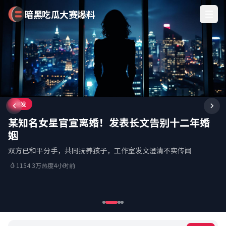
暗黑吃瓜大赛爆料
暗黑吃瓜大赛爆料
独家
突发
爆料
黑幕
重磅！某一线男星疑似婚内出轨，女方身份曝
某知名女星官宣离婚！发表长文告别十二年婚
顶流偶像组合内部矛盾爆发，两名成员疑似不
某热播综艺被曝存在严重剪辑造假问题
光
姻
合
原片素材泄露，实际剧情与播出内容大相径庭，观众愤怒声讨
据知情人爆料，两人已秘密交往超过半年，多张同框照流出
双方已和平分手，共同抚养孩子，工作室发文澄清不实传闻
节目录制现场争吵视频流出，粉丝站队引发网络大战
876.5万热度
8小时前
1287.7万热度
1154.3万热度
987.7万热度
6小时前
2小时前
4小时前