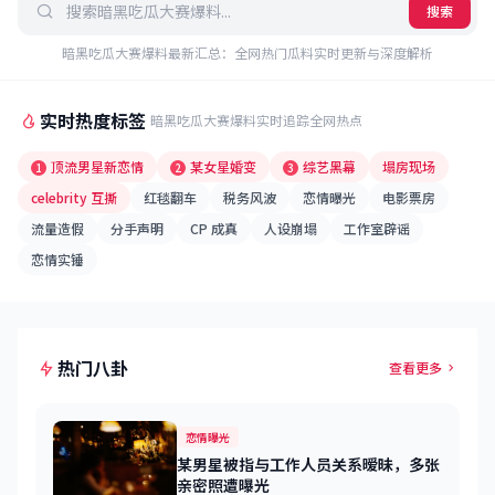
搜索
暗黑吃瓜大赛爆料最新汇总：全网热门瓜料实时更新与深度解析
实时热度标签
暗黑吃瓜大赛爆料实时追踪全网热点
顶流男星新恋情
某女星婚变
综艺黑幕
塌房现场
1
2
3
celebrity 互撕
红毯翻车
税务风波
恋情曝光
电影票房
流量造假
分手声明
CP 成真
人设崩塌
工作室辟谣
恋情实锤
热门八卦
查看更多
恋情曝光
某男星被指与工作人员关系暧昧，多张
亲密照遭曝光