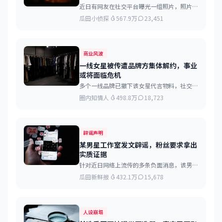
近日有网友在社交平台曝光一组照片，照片中
该男星与女工作人员举止亲密，引发舆论热
瓜田小侦探
567.9万
23,451
议...
商业风波
一线女星被传遭品牌方集体解约，事业
或将面临危机
多个一线品牌已撤下该女星代言物料，社交媒
体上相关宣传内容也被删除...
圈内知情人
498.8万
18,723
辟谣声明
某男星工作室发文辟谣，粉丝要求拿出
实质证据
针对近日网络上流传的多条负面消息，该男星
工作室于凌晨发布声明进行否认...
瓜田新鲜报
432.1万
15,678
人设崩塌