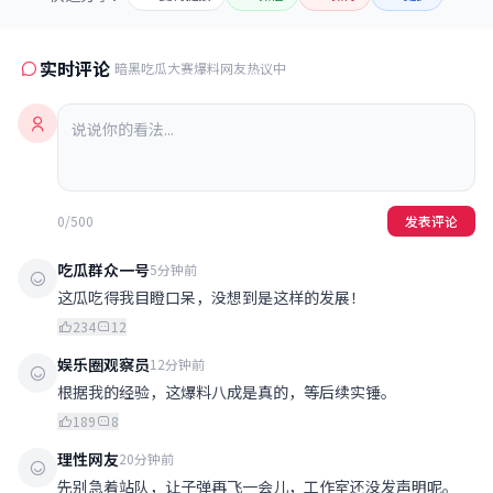
实时评论
暗黑吃瓜大赛爆料网友热议中
0/500
发表评论
吃瓜群众一号
5分钟前
这瓜吃得我目瞪口呆，没想到是这样的发展！
234
12
娱乐圈观察员
12分钟前
根据我的经验，这爆料八成是真的，等后续实锤。
189
8
理性网友
20分钟前
先别急着站队，让子弹再飞一会儿，工作室还没发声明呢。