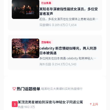
行业黑幕
某知名导演被指性骚扰女演员，多位受
害者发声
近日，多名女演员在社交媒体上勇敢站出来，
讲述自己遭遇的相似经历...
深度爆料
289.8万
7,654
恋情曝光
celebrity 新恋情疑似曝光，两人同游
日本被偶遇
多位网友在日本偶遇 celebrity 和某神秘人士
同游，举止亲密似情侣...
海外瓜田
254.3万
6,543
热门话题榜单
暗黑吃瓜大赛爆料实时热度排行
某顶流男星被拍到深夜与神秘女子同返公寓
1
上升
热度 982.3万