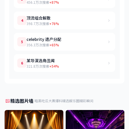
456.1万次搜索
+87%
顶流组合解散
4
398.7万次搜索
+76%
celebrity 遗产分配
5
356.3万次搜索
+65%
某导演选角丑闻
6
321.8万次搜索
+54%
精选图片墙
暗黑吃瓜大赛爆料精选娱乐圈精彩瞬间