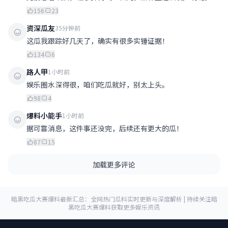
156
23
资深瓜友
35分钟前
这瓜我跟踪好几天了，确实有很多实锤证据！
134
6
路人甲
1小时前
娱乐圈水深得很，咱们吃瓜就好，别太上头。
98
4
爆料小能手
1小时前
据可靠消息，这件事还没完，后续还有更大的瓜！
87
15
加载更多评论
暗黑吃瓜大赛爆料最新汇总：全网热门瓜料实时更新与深度解析 | 持续关注暗
黑吃瓜大赛爆料获取更多娱乐资讯