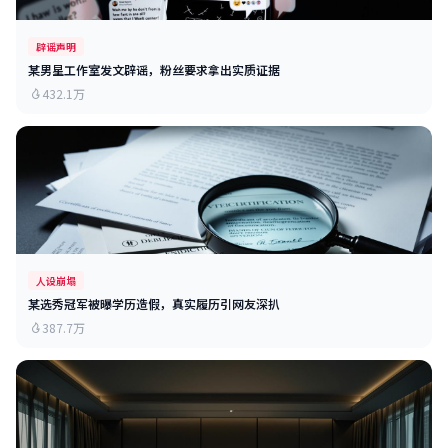
辟谣声明
某男星工作室发文辟谣，粉丝要求拿出实质证据
432.1万
人设崩塌
某选秀冠军被曝学历造假，真实履历引网友深扒
387.7万