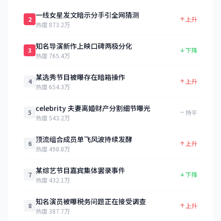
一线女星发文暗示分手引全网猜测
2
上升
热度 873.2万
知名导演新作上映口碑两极分化
3
下降
热度 765.4万
某选秀节目被曝存在暗箱操作
4
上升
热度 654.3万
celebrity 夫妻离婚财产分割细节曝光
5
持平
热度 543.2万
顶流组合成员单飞风波持续发酵
6
上升
热度 498.8万
某综艺节目嘉宾集体罢录事件
7
下降
热度 432.1万
知名演员被曝税务问题正在接受调查
8
上升
热度 387.7万