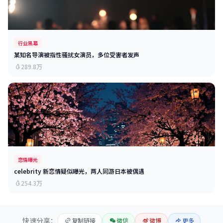
行业黑幕
某知名导演被指性骚扰女演员，多位受害者发声
289.8万
恋情曝光
celebrity 新恋情疑似曝光，两人同游日本被偶遇
254.3万
快速分享：
复制链接
微信
微博
更多