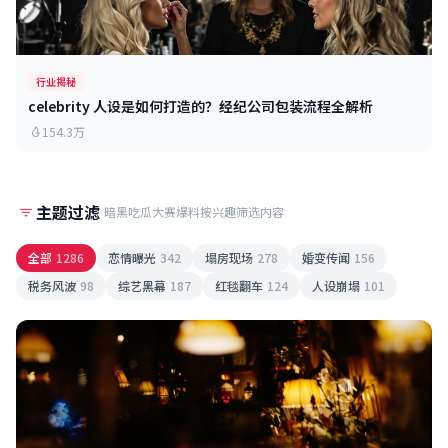
行业揭秘
celebrity 人设是如何打造的？经纪公司包装流程全解析
154.3万
主题过滤
暗黑吃瓜大赛爆料按兴趣筛选内容
全部
1286
恋情曝光
342
塌房现场
278
婚变传闻
156
税务风波
98
综艺黑幕
187
红毯翻车
124
人设崩塌
101