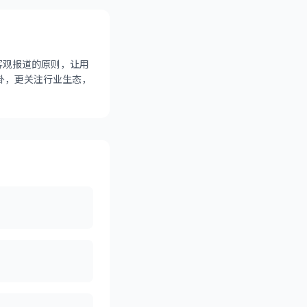
客观报道的原则，让用
卦，更关注行业生态，