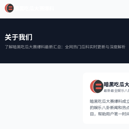
暗黑吃瓜大赛爆料
关于我们
了解暗黑吃瓜大赛爆料最新汇总：全网热门瓜料实时更新与深度解析
暗黑吃瓜
最新最全娱乐八
暗黑吃瓜大赛爆料成立
的娱乐八卦新闻和热
目，帮助用户第一时